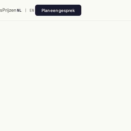
s
Prijzen
Plan een gesprek
NL
|
EN